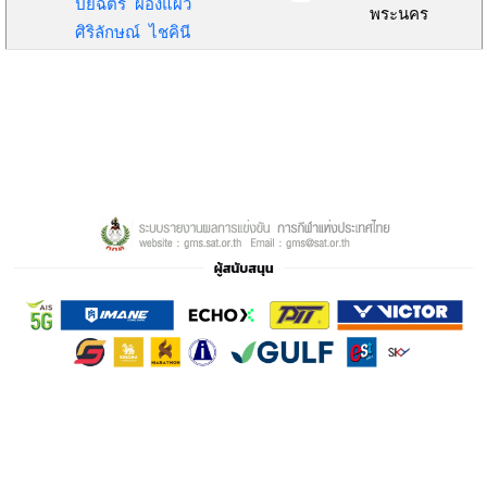
ปิยฉัตร ผ่องแผ้ว
พระนคร
ศิริลักษณ์ ไชคินี