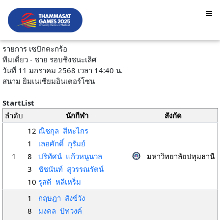
รายการ เซปักตะกร้อ
ทีมเดี่ยว - ชาย รอบชิงชนะเลิศ
วันที่ 11 มกราคม 2568 เวลา 14:40 น.
สนาม ยิมเนเซียมอินเตอร์โซน
StartList
ลำดับ
นักกีฬา
สังกัด
12
ณิชกุล สีหะไกร
1
เลอศักดิ์ กุรัมย์
1
8
ปริทัศน์ แก้วหนูนวล
มหาวิทยาลัยปทุมธานี
3
ชัชนันท์ สุวรรณรัตน์
10
รุสดี หลีเหร็ม
1
กฤษฎา สังข์วัง
8
มงคล ปัทวงค์