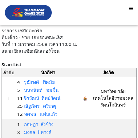
รายการ เซปักตะกร้อ
ทีมเดี่ยว - ชาย รอบรองชนะเลิศ
วันที่ 11 มกราคม 2568 เวลา 11:00 น.
สนาม ยิมเนเซียมอินเตอร์โซน
StartList
ลำดับ
นักกีฬา
สังกัด
4
วุฒิพงศ์ พิศมัย
5
นนทนันท์ ชมชื่น
มหาวิทยาลัย
1
11
จิรวัฒน์ ทิพย์วัฒน์
เทคโนโลยีราชมงคล
รัตนโกสินทร์
25
ณัฐภัทร ศรีเกตุ
12
ทศพล แท่นแก้ว
1
กฤษฎา สังข์วัง
8
มงคล ปัทวงค์