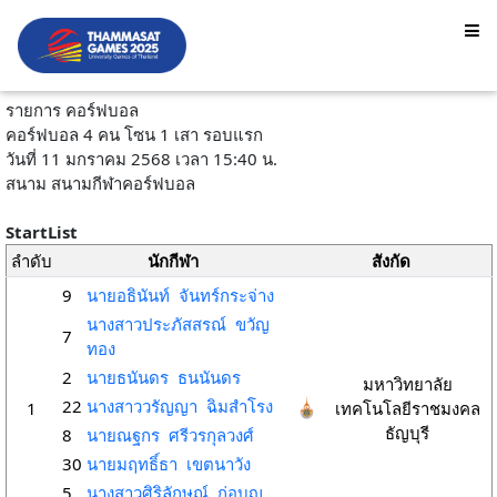
รายการ คอร์ฟบอล
คอร์ฟบอล 4 คน โซน 1 เสา รอบแรก
วันที่ 11 มกราคม 2568 เวลา 15:40 น.
สนาม สนามกีฬาคอร์ฟบอล
StartList
ลำดับ
นักกีฬา
สังกัด
9
นายอธินันท์ จันทร์กระจ่าง
นางสาวประภัสสรณ์ ขวัญ
7
ทอง
2
นายธนันดร ธนนันดร
มหาวิทยาลัย
22
นางสาววรัญญา ฉิมสำโรง
1
เทคโนโลยีราชมงคล
ธัญบุรี
8
นายณฐกร ศรีวรกุลวงศ์
30
นายมฤทธิ์ธา เขตนาวัง
5
นางสาวศิริลักษณ์ ก่อบุญ