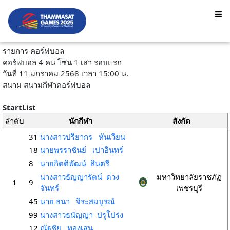
รายการ คอร์ฟบอล
คอร์ฟบอล 4 คน โซน 1 เสา รอบแรก
วันที่ 11 มกราคม 2568 เวลา 15:00 น.
สนาม สนามกีฬาคอร์ฟบอล
StartList
ลำดับ
นักกีฬา
สังกัด
31
นางสาวปริยากร หันเวียน
18
นายพรราชันย์ เปาอินทร์
8
นายกิตติพัฒน์ สินตรี
นางสาวธัญญารัตน์ ดวง
มหาวิทยาลัยราชภัฏ
1
9
จันทร์
เพชรบุรี
45
นาย ธนา จิระสมบูรณ์
99
นางสาวธนัญญา ปรุโปร่ง
12
ณัฐชัย ทองเสน