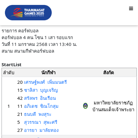
รายการ คอร์ฟบอล
คอร์ฟบอล 4 คน โซน 1 เสา รอบแรก
วันที่ 11 มกราคม 2568 เวลา 13:40 น.
สนาม สนามกีฬาคอร์ฟบอล
StartList
ลำดับ
นักกีฬา
สังกัด
20
เศรษฐ์พงศ์ เพิ่มมนตรี
15
ชาลิสา บุญเจริญ
42
สรัลพร อินเรือน
มหาวิทยาลัยราชภัฏ
1
11
อภิเดช ชิณโกสุม
บ้านสมเด็จเจ้าพระยา
21
ธนบดี พงสุระ
5
สุวรรณา สุพะศรี
27
อารยา มาลัยทอง