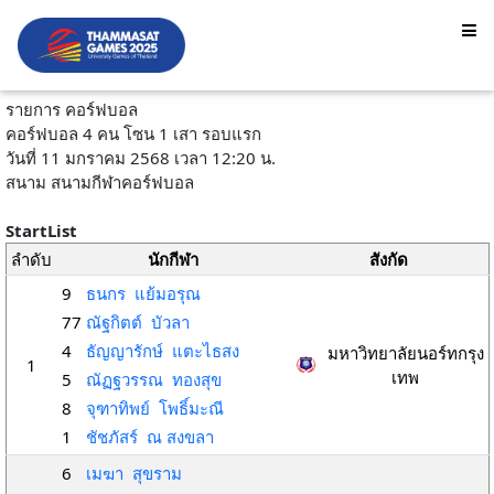
รายการ คอร์ฟบอล
คอร์ฟบอล 4 คน โซน 1 เสา รอบแรก
วันที่ 11 มกราคม 2568 เวลา 12:20 น.
สนาม สนามกีฬาคอร์ฟบอล
StartList
ลำดับ
นักกีฬา
สังกัด
9
ธนกร แย้มอรุณ
77
ณัฐกิตต์ บัวลา
4
ธัญญารักษ์ แตะไธสง
มหาวิทยาลัยนอร์ทกรุง
1
เทพ
5
ณัฏฐวรรณ ทองสุข
8
จุฑาทิพย์ โพธิ์มะณี
1
ชัชภัสร์ ณ สงขลา
6
เมฆา สุขราม