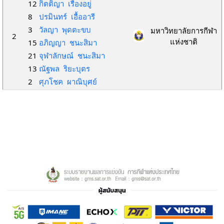
12
กิตติญา เรืองอยู่
8
ปรมินทร์ เอื้ออารี
3
วัลญา พุดตะขบ
มหาวิทยาลัยการกีฬา
2
แห่งชาติ
15
อภิญญา ชนะสิมา
21
จุฬาลักษณ์ ชนะสิมา
13
ณัฐพล ริยะบุตร
2
ศุภโชค ผาณิบุศย์