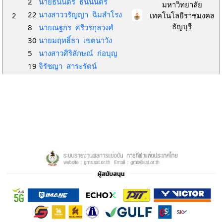
2
นายธนันดร ธนนันดร
มหาวิทยาลัย
22
นางสาววรัญญา ฉิมสำโรง
2
เทคโนโลยีราชมงคล
ธัญบุรี
8
นายณฐกร ศรีวรกุลวงศ์
30
นายมฤทธิ์ธา เขตนาวัง
5
นางสาวศิริลักษณ์ ก่อบุญ
19
จิรัชญา สาระรัตน์