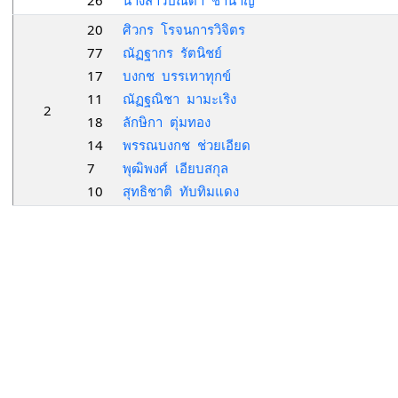
26
นางสาวปณิดา ชำนาญ
20
ศิวกร โรจนการวิจิตร
77
ณัฏฐากร รัตนิชย์
17
บงกช บรรเทาทุกข์
11
ณัฏฐณิชา มามะเริง
2
18
ลักษิกา ตุ่มทอง
14
พรรณบงกช ช่วยเอียด
7
พุฒิพงศ์ เอียบสกุล
10
สุทธิชาติ ทับทิมแดง