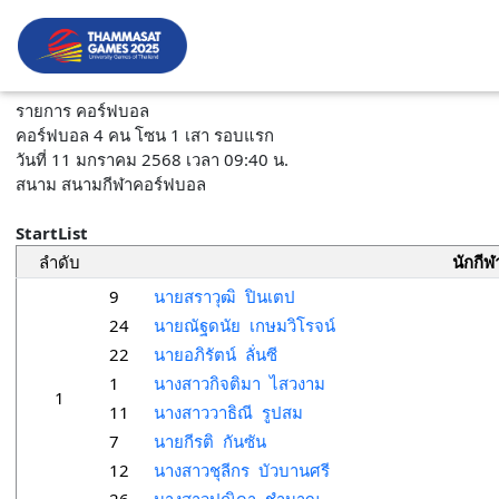
รายการ คอร์ฟบอล
คอร์ฟบอล 4 คน โซน 1 เสา รอบแรก
วันที่ 11 มกราคม 2568 เวลา 09:40 น.
สนาม สนามกีฬาคอร์ฟบอล
StartList
ลำดับ
นักกีฬ
9
นายสราวุฒิ ปินเตป
24
นายณัฐดนัย เกษมวิโรจน์
22
นายอภิรัตน์ ลั่นซี
1
นางสาวกิจติมา ไสวงาม
1
11
นางสาววาธิณี รูปสม
7
นายกีรติ กันซัน
12
นางสาวชุลีกร บัวบานศรี