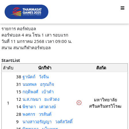
รายการ คอร์ฟบอล
คอร์ฟบอล 4 คน โซน 1 เสา รอบแรก
วันที่ 11 มกราคม 2568 เวลา 09:00 น.
สนาม สนามกีฬาคอร์ฟบอล
StartList
ลำดับ
นักกีฬา
สังกัด
38
ฐานัตถ์ วังจีน
31
นนทพล อรุณกิจ
15
กฤติพงศ์ เบ้าคำ
12
น.ส.กษมา ยะหัวดง
มหาวิทยาลัย
1
ศรีนครินทรวิโรฒ
14
พิชาดา เศวตวงษ์
28
พงศกร วรสันต์
9
นางสาวอรัญญา วงศ์สวัสดิ์