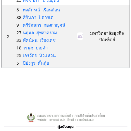
25
พิชชาภา มโนยุทธ
6
พงศ์ภรณ์ เรือนก้อน
88
ศิรินภา ปิตารเต
9
ตรีรัตนกร กองกาญจน์
27
นฤมล สุขสงคราม
มหาวิทยาลัยธุรกิจ
2
บัณฑิตย์
33
ทัศน์พน เรืองเดช
18
วรนุช บุญคำ
25
เอรวัตร หัวแหวน
5
ปิยังกูร ตั๋นตุ้ย