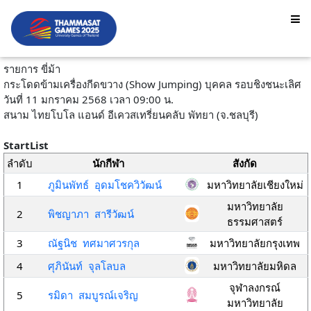
รายการ ขี่ม้า
กระโดดข้ามเครื่องกีดขวาง (Show Jumping) บุคคล รอบชิงชนะเลิศ
วันที่ 11 มกราคม 2568 เวลา 09:00 น.
สนาม ไทยโบโล แอนด์ อีเควสเทรี่ยนคลับ พัทยา (จ.ชลบุรี)
StartList
ลำดับ
นักกีฬา
สังกัด
1
ภูมินพัทธ์ อุดมโชควิวัฒน์
มหาวิทยาลัยเชียงใหม่
มหาวิทยาลัย
2
พิชญาภา สารีวัฒน์
ธรรมศาสตร์
3
ณัฐนิช ทศมาศวรกุล
มหาวิทยาลัยกรุงเทพ
4
ศุภินันท์ จุลโลบล
มหาวิทยาลัยมหิดล
จุฬาลงกรณ์
5
รมิดา สมบูรณ์เจริญ
มหาวิทยาลัย