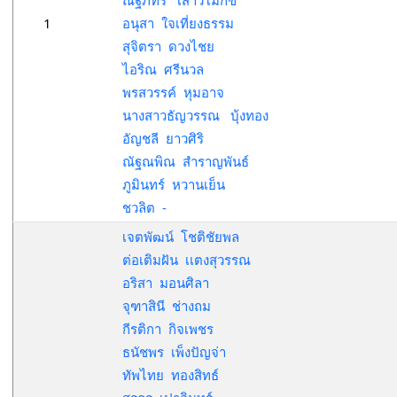
ณัฐภัทร เสาวโมกข์
1
อนุสา ใจเที่ยงธรรม
สุจิตรา ดวงไชย
ไอริณ ศรีนวล
พรสวรรค์ หุมอาจ
นางสาวธัญวรรณ บุ้งทอง
อัญชลี ยาวศิริ
ณัฐณพิณ สำราญพันธ์
ภูมินทร์ หวานเย็น
ชวลิต -
เจตพัฒน์ โชติชัยพล
ต่อเติมฝัน เเตงสุวรรณ
อริสา มอนศิลา
จุฑาสินี ช่างถม
กีรติกา กิจเพชร
ธนัชพร เพ็งปัญจ่า
ทัพไทย ทองสิทธ์