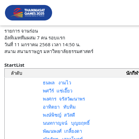
รายการ จานร่อน
อัลทิเมททีมผสม 7 คน รอบแรก
วันที่ 11 มกราคม 2568 เวลา 14:50 น.
สนาม สนามราษฎร มหาวิทยาลัยธรรมศาสตร์
StartList
ลำดับ
นักกีฬ
ธนพล งามไว
พศวีร์ แซ่เอี๊ยว
พงศกร จรัสวัฒนาพร
อาทิตยา ทับทิม
พงษ์พิชญ์ สวัสดี
นนทกาญจน์ บุญยฤทธิ์
พัฒนพงศ์ เกลี้ยงดา