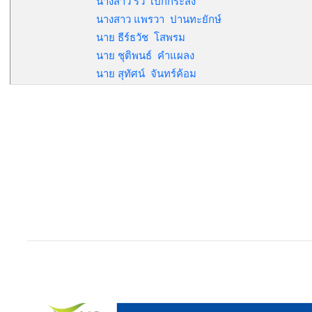
นางสาว รวี เป๊กกระสัง
นางสาว แพรวา ปานทะยักษ์
นาย ธีร์ธวัช โสพรม
นาย ชุติพนธ์ คำแผลง
นาย สุทัศน์ จันทร์ค้อม