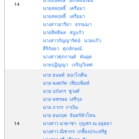
นายธนพงษ์ อะเพื่อนรัมย์
14
นายสหฤทธิ์ เครือมา
นายสหฤทธิ์ เครือมา
นางสาวอาริยา ธรรมมา
นายสิทธิพล สบู่แก้ว
นางสาวกัญญารัตน์ นวลแก้ว
สิริกัลยา ศุภลักษณ์
นางสาวศุภกานต์ พันอุด
นายปฏิญญา เจริญวิเทศ
นาย ธนนท์ ธนาไกศิน
นาย พงศภัค เทียบพิมพ์
นาย ปภังกร ชูวงศ์
นาย พชรพล เสรีกุล
นาย ภากร กาเงิน
นาย ธนกฤต จันทร์หัวโทน
14
นางสาว นาตาชา กุญชร ณ อยุธยา
นางสาว ณิชากร เกลี้ยงประเสริฐ