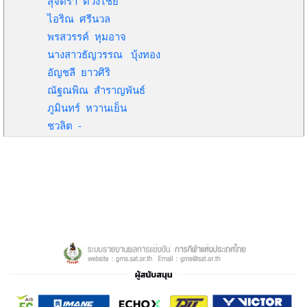
สุจิตรา ดวงไชย
ไอริณ ศรีนวล
พรสวรรค์ หุมอาจ
นางสาวธัญวรรณ บุ้งทอง
อัญชลี ยาวศิริ
ณัฐณพิณ สำราญพันธ์
ภูมินทร์ หวานเย็น
ชวลิต -