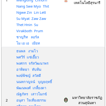
1
Menglong Chhorn
เทคโนโลยีสุรนารี
Nang Swe Myo Thit
Ngwe Zin Lin Lett
Su Myat Zaw Zaw
Thet Hnin Su
Virakboth Prum
ชาญริท ลอร์ล
โม เอ เอ เมียท
ธนพล งามไว
พศวีร์ แซ่เอี๊ยว
พงศกร จรัสวัฒนาพร
อาทิตยา ทับทิม
พงษ์พิชญ์ สวัสดี
นนทกาญจน์ บุญยฤทธิ์
พัฒนพงศ์ เกลี้ยงดา
ณัฐภัทร เสาวโมกข์
มหาวิทยาลัยราชภัฏ
2
อนุสา ใจเที่ยงธรรม
สวนสุนันทา