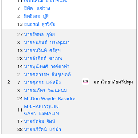
11
เจตนิพันธ์ อากาศเมฆ
7
ธีทัต แซ่วาง
2
สิทธิเดช บู่สี
13
ธนธรณ์ สุรวิชัย
27
นายรัชพล อุทัย
8
นายชนกันต์ ประทุมมา
13
นายธนวินท์ ศรีสุข
28
นายจิรกิตต์ ชาเทพ
14
นายพุฒิพงศ์ วงค์ตาทำ
2
นายศควรรษ สินธุเขตต์
2
มหาวิทยาลัยศรีปทุม
7
นายศุภกร แซ่หมิ่ง
3
นายณภัทร วัฒนพนม
24
Mr.Don Wayde Basadre
MR.HARLYQUIN
11
GARN ESMALIN
17
นายซัตยัม ซิงห์
88
นายอภิรัตน์ แซ่ม้า