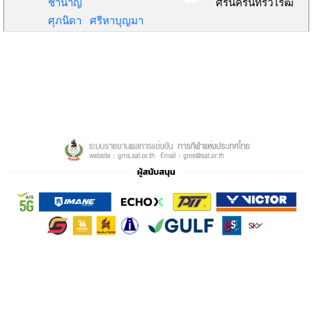
ชำนาญ
ศรีนครินทรวิโรฒ
ศุภนิดา ศรีหาบุญมา