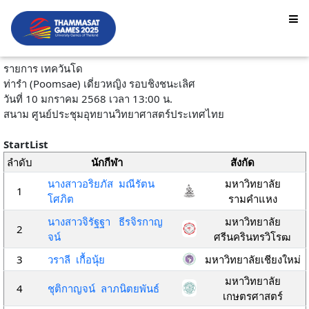
รายการ เทควันโด
ท่ารำ (Poomsae) เดี่ยวหญิง รอบชิงชนะเลิศ
วันที่ 10 มกราคม 2568 เวลา 13:00 น.
สนาม ศูนย์ประชุมอุทยานวิทยาศาสตร์ประเทศไทย
StartList
ลำดับ
นักกีฬา
สังกัด
นางสาวอริยภัส มณีรัตน
มหาวิทยาลัย
1
โศภิต
รามคำแหง
นางสาวจิรัฐฐา ธีรจิรกาญ
มหาวิทยาลัย
2
จน์
ศรีนครินทรวิโรฒ
3
วราลี เกื้อนุ้ย
มหาวิทยาลัยเชียงใหม่
มหาวิทยาลัย
4
ชุติกาญจน์ ลาภนิตยพันธ์
เกษตรศาสตร์