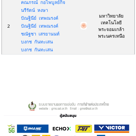
คณภรณ์ กอไพบูลย์กิจ
นรีรัตน์ หงษา
มหาวิทยาลัย
ปัณฐินีย์ เทพณรงค์
เทคโนโลยี
2
ปัณฐินีย์ เทพณรงค์
พระจอมเกล้า
ชณัฐชา เสรยานนท์
พระนครเหนือ
บงกช กันทะเสน
บงกช กันทะเสน