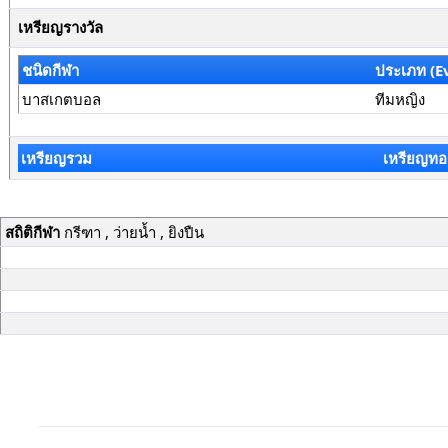
เหรียญรางวัล
ชนิดกีฬา
ประเภท (E
บาสเกตบอล
ทีมหญิง
เหรียญรวม
เหรียญทอ
สถิติกีฬา
กรีฑา , ว่ายน้ำ , ยิงปืน