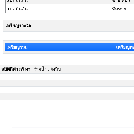
แบดมินตัน
ชายเดี่ยว
แบดมินตัน
ทีมชาย
เหรียญรางวัล
เหรียญรวม
เหรียญท
สถิติกีฬา
กรีฑา , ว่ายน้ำ , ยิงปืน