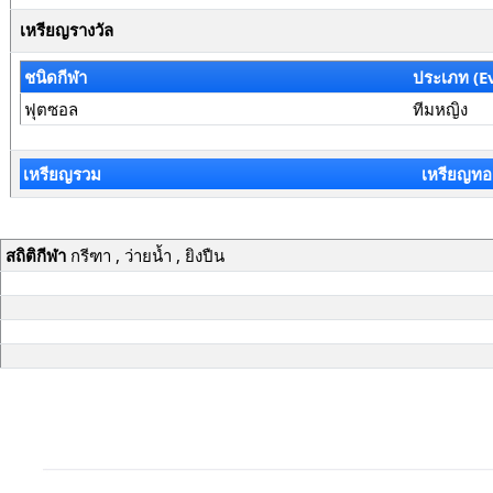
เหรียญรางวัล
ชนิดกีฬา
ประเภท (E
ฟุตซอล
ทีมหญิง
เหรียญรวม
เหรียญทอ
สถิติกีฬา
กรีฑา , ว่ายน้ำ , ยิงปืน