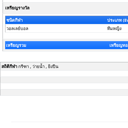
เหรียญรางวัล
ชนิดกีฬา
ประเภท (E
วอลเลย์บอล
ทีมหญิง
เหรียญรวม
เหรียญทอ
สถิติกีฬา
กรีฑา , ว่ายน้ำ , ยิงปืน