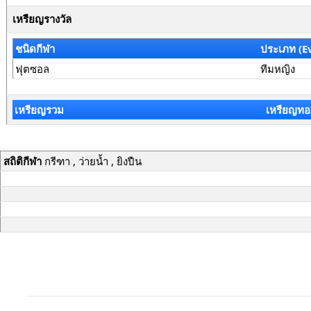
เหรียญรางวัล
ชนิดกีฬา
ประเภท (E
ฟุตซอล
ทีมหญิง
เหรียญรวม
เหรียญทอ
สถิติกีฬา
กรีฑา , ว่ายน้ำ , ยิงปืน