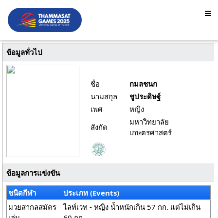
ข้อมูลทั่วไป
ชื่อ
กมลชนก
นามสกุล
ชูประดิษฐ์
เพศ
หญิง
มหาวิทยาลัย
สังกัด
เกษตรศาสตร์
ข้อมูลการแข่งขัน
ชนิดกีฬา
ประเภท (Events)
มวยสากลสมัคร
ไลท์เวท - หญิง น้ำหนักเกิน 57 กก. แต่ไม่เกิน
เล่น
60 กก