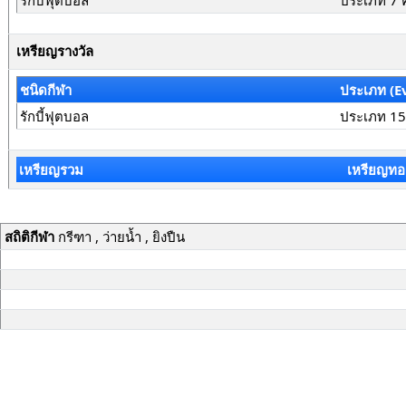
รักบี้ฟุตบอล
ประเภท 7 
เหรียญรางวัล
ชนิดกีฬา
ประเภท (E
รักบี้ฟุตบอล
ประเภท 15
เหรียญรวม
เหรียญทอ
สถิติกีฬา
กรีฑา , ว่ายน้ำ , ยิงปืน