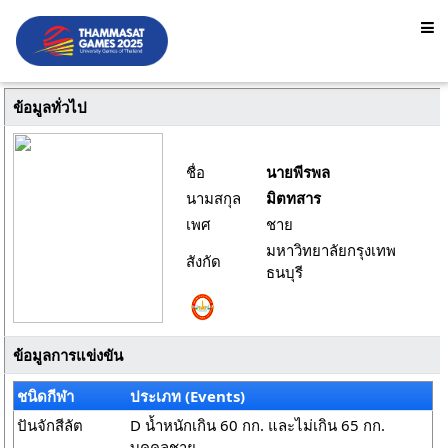
ข้อมูลทั่วไป
ชื่อ
นายพีรพล
นามสกุล
มิตทสาร
เพศ
ชาย
มหาวิทยาลัยกรุงเทพ
สังกัด
ธนบุรี
ข้อมูลการแข่งขัน
ชนิดกีฬา
ประเภท (Events)
ปันจักสีลัต
D น้ำหนักเกิน 60 กก. และไม่เกิน 65 กก.
บุคคลชาย