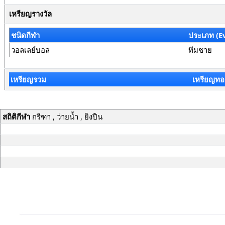
เหรียญรางวัล
ชนิดกีฬา
ประเภท (E
วอลเลย์บอล
ทีมชาย
เหรียญรวม
เหรียญทอ
สถิติกีฬา
กรีฑา , ว่ายน้ำ , ยิงปืน