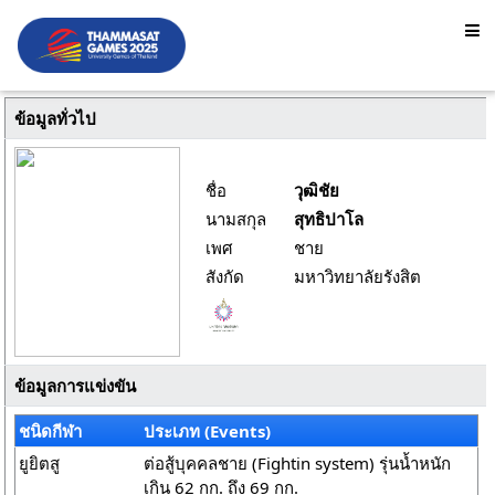
ข้อมูลทั่วไป
ชื่อ
วุฒิชัย
นามสกุล
สุทธิปาโล
เพศ
ชาย
สังกัด
มหาวิทยาลัยรังสิต
ข้อมูลการแข่งขัน
ชนิดกีฬา
ประเภท (Events)
ยูยิตสู
ต่อสู้บุคคลชาย (Fightin system) รุ่นน้ำหนัก
เกิน 62 กก. ถึง 69 กก.