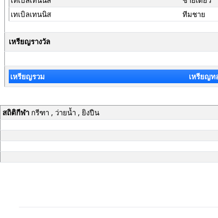
เทเบิลเทนนิส
ชายเดี่ยว
เทเบิลเทนนิส
ทีมชาย
เหรียญรางวัล
เหรียญรวม
เหรียญท
สถิติกีฬา
กรีฑา , ว่ายน้ำ , ยิงปืน