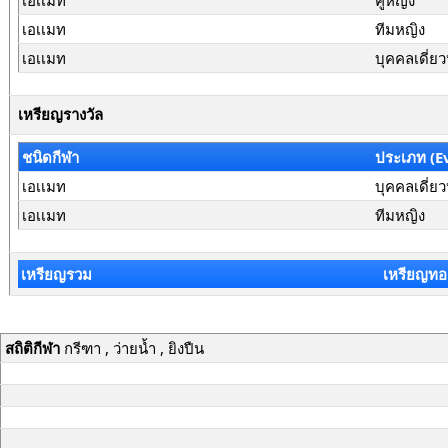
เอเเมท
คู่หญิง
เอเเมท
ทีมหญิง
เอเเมท
บุคคลเดี่ย
เหรียญรางวัล
ชนิดกีฬา
ประเภท (E
เอเเมท
บุคคลเดี่ย
เอเเมท
ทีมหญิง
เหรียญรวม
เหรียญทอ
สถิติกีฬา
กรีฑา , ว่ายน้ำ , ยิงปืน