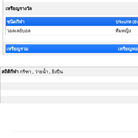
เหรียญรางวัล
ชนิดกีฬา
ประเภท (E
วอลเลย์บอล
ทีมหญิง
เหรียญรวม
เหรียญทอ
สถิติกีฬา
กรีฑา , ว่ายน้ำ , ยิงปืน