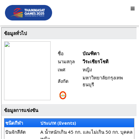
ข้อมูลทั่วไป
ชื่อ
บัณฑิตา
นามสกุล
วีระเชียรโชติ
เพศ
หญิง
มหาวิทยาลัยกรุงเทพ
สังกัด
ธนบุรี
ข้อมูลการแข่งขัน
ชนิดกีฬา
ประเภท (Events)
ปันจักสีลัต
A น้ำหนักเกิน 45 กก. และไม่เกิน 50 กก. บุคคล
หญิง