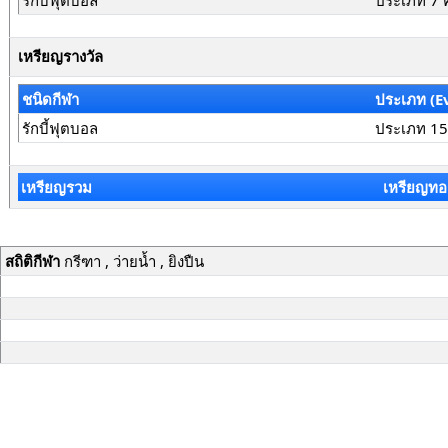
รักบี้ฟุตบอล
ประเภท 7 
เหรียญรางวัล
ชนิดกีฬา
ประเภท (E
รักบี้ฟุตบอล
ประเภท 15
เหรียญรวม
เหรียญทอ
สถิติกีฬา
กรีฑา , ว่ายน้ำ , ยิงปืน