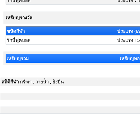
รักบี้ฟุตบอล
ประเภท 7 
เหรียญรางวัล
ชนิดกีฬา
ประเภท (E
รักบี้ฟุตบอล
ประเภท 15
เหรียญรวม
เหรียญทอ
สถิติกีฬา
กรีฑา , ว่ายน้ำ , ยิงปืน