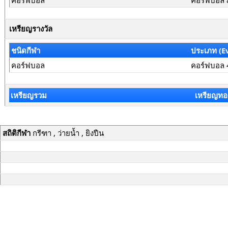
คอร์ฟบอล
คอร์ฟบอล 
เหรียญรางวัล
ชนิดกีฬา
ประเภท (E
คอร์ฟบอล
คอร์ฟบอล 
เหรียญรวม
เหรียญทอ
สถิติกีฬา
กรีฑา , ว่ายน้ำ , ยิงปืน