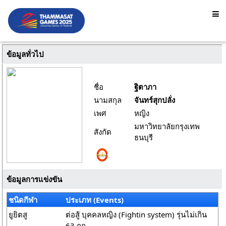
ข้อมูลทั่วไป
ชื่อ
ฐิตาภา
นามสกุล
จันทร์สุกปลั่ง
เพศ
หญิง
มหาวิทยาลัยกรุงเทพ
สังกัด
ธนบุรี
ข้อมูลการแข่งขัน
ชนิดกีฬา
ประเภท (Events)
ยูยิตสู
ต่อสู้ บุคคลหญิง (Fightin system) รุ่นไม่เกิน
63 กก.