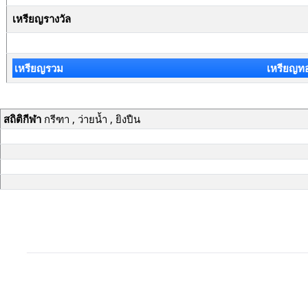
เหรียญรางวัล
เหรียญรวม
เหรียญท
สถิติกีฬา
กรีฑา , ว่ายน้ำ , ยิงปืน