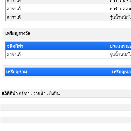
คาราเต้
ท่ารำทีม - 
คาราเต้
ท่ารำบุคค
คาราเต้
รุ่นน้ำหนัก
เหรียญรางวัล
ชนิดกีฬา
ประเภท (E
คาราเต้
รุ่นน้ำหนัก
เหรียญรวม
เหรียญทอ
สถิติกีฬา
กรีฑา , ว่ายน้ำ , ยิงปืน