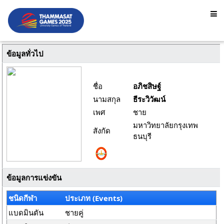
ข้อมูลทั่วไป
ชื่อ
อภิชสิษฐ์
นามสกุล
ธีระวิวัฒน์
เพศ
ชาย
มหาวิทยาลัยกรุงเทพ
สังกัด
ธนบุรี
ข้อมูลการแข่งขัน
ชนิดกีฬา
ประเภท (Events)
แบดมินตัน
ชายคู่