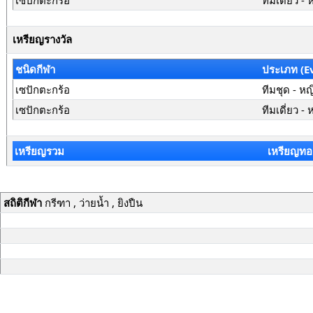
เซปักตะกร้อ
ทีมเดี่ยว - 
เหรียญรางวัล
ชนิดกีฬา
ประเภท (E
เซปักตะกร้อ
ทีมชุด - หญ
เซปักตะกร้อ
ทีมเดี่ยว - 
เหรียญรวม
เหรียญทอ
สถิติกีฬา
กรีฑา , ว่ายน้ำ , ยิงปืน