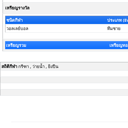
เหรียญรางวัล
ชนิดกีฬา
ประเภท (E
วอลเลย์บอล
ทีมชาย
เหรียญรวม
เหรียญทอ
สถิติกีฬา
กรีฑา , ว่ายน้ำ , ยิงปืน