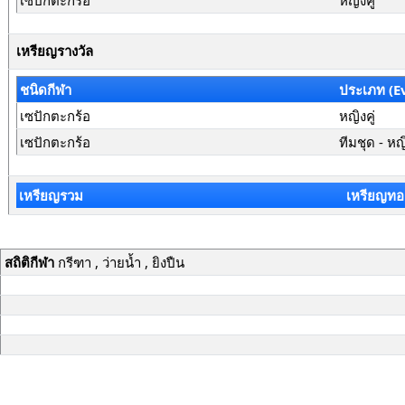
เซปักตะกร้อ
หญิงคู่
เหรียญรางวัล
ชนิดกีฬา
ประเภท (E
เซปักตะกร้อ
หญิงคู่
เซปักตะกร้อ
ทีมชุด - หญ
เหรียญรวม
เหรียญทอ
สถิติกีฬา
กรีฑา , ว่ายน้ำ , ยิงปืน