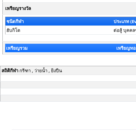
เหรียญรางวัล
ชนิดกีฬา
ประเภท (E
ฮับกิโด
ต่อสู้ บุคค
เหรียญรวม
เหรียญทอ
สถิติกีฬา
กรีฑา , ว่ายน้ำ , ยิงปืน