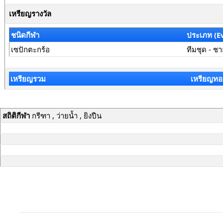
เหรียญรางวัล
ชนิดกีฬา
ประเภท (E
เซปักตะกร้อ
ทีมชุด - ช
เหรียญรวม
เหรียญทอ
สถิติกีฬา
กรีฑา , ว่ายน้ำ , ยิงปืน