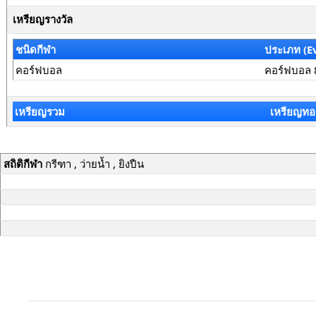
เหรียญรางวัล
ชนิดกีฬา
ประเภท (E
คอร์ฟบอล
คอร์ฟบอล 
เหรียญรวม
เหรียญทอ
สถิติกีฬา
กรีฑา , ว่ายน้ำ , ยิงปืน