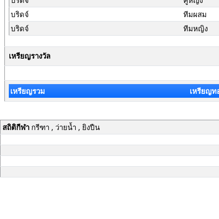
บริดจ์
คู่หญิง
บริดจ์
ทีมผสม
บริดจ์
ทีมหญิง
เหรียญรางวัล
เหรียญรวม
เหรียญท
สถิติกีฬา
กรีฑา , ว่ายน้ำ , ยิงปืน