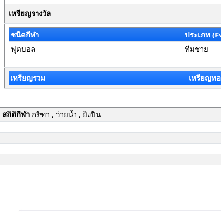
เหรียญรางวัล
ชนิดกีฬา
ประเภท (E
ฟุตบอล
ทีมชาย
เหรียญรวม
เหรียญทอ
สถิติกีฬา
กรีฑา , ว่ายน้ำ , ยิงปืน