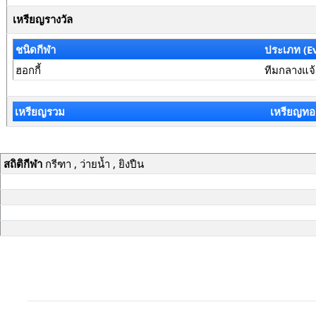
เหรียญรางวัล
ชนิดกีฬา
ประเภท (E
ฮอกกี้
ทีมกลางแจ
เหรียญรวม
เหรียญทอ
สถิติกีฬา
กรีฑา , ว่ายน้ำ , ยิงปืน