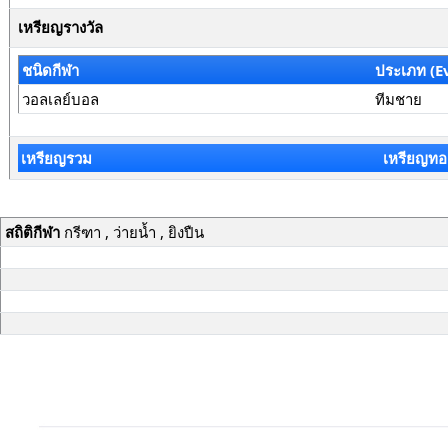
เหรียญรางวัล
ชนิดกีฬา
ประเภท (E
วอลเลย์บอล
ทีมชาย
เหรียญรวม
เหรียญทอ
สถิติกีฬา
กรีฑา , ว่ายน้ำ , ยิงปืน