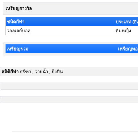
เหรียญรางวัล
ชนิดกีฬา
ประเภท (E
วอลเลย์บอล
ทีมหญิง
เหรียญรวม
เหรียญทอ
สถิติกีฬา
กรีฑา , ว่ายน้ำ , ยิงปืน